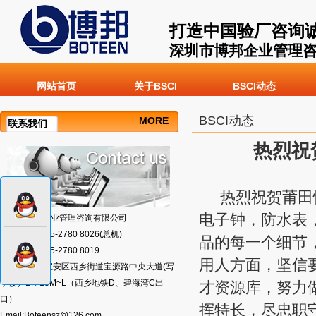
打造中国验厂咨询
深圳市博邦企业管理
网站首页
关于BSCI
BSCI动态
BSCI动态
MORE
联系我们
热烈祝贺
热烈祝贺莆田怡*
电子钟，防水表
深圳市博邦企业管理咨询有限公司
TEL:+86-0755-2780 8026(总机)
品的每一个细节
FAX:+86-0755-2780 8019
用人方面，坚信
地址:深圳市宝安区西乡街道宝源路中央大道(写
字楼）B座13M~L（西乡地铁D、碧海湾C出
才资源库，努力
口）
挥特长，尽忠职守
Email:Boteensz@126.com