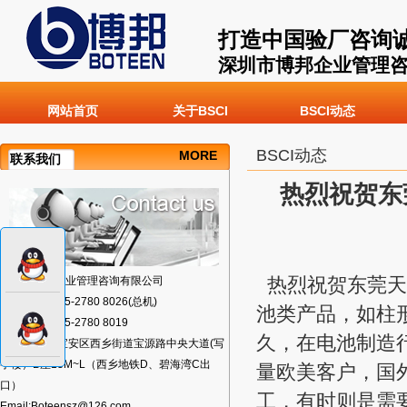
打造中国验厂咨询
深圳市博邦企业管理
网站首页
关于BSCI
BSCI动态
BSCI动态
MORE
联系我们
热烈祝贺东莞
深圳市博邦企业管理咨询有限公司
热烈祝贺东莞天*
TEL:+86-0755-2780 8026(总机)
池类产品，如柱
FAX:+86-0755-2780 8019
久，在电池制造
地址:深圳市宝安区西乡街道宝源路中央大道(写
字楼）B座13M~L（西乡地铁D、碧海湾C出
量欧美客户，国
口）
工，有时则是需
Email:Boteensz@126.com