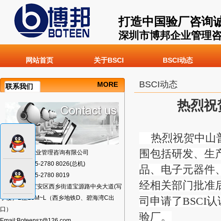
打造中国验厂咨询
深圳市博邦企业管理
网站首页
关于BSCI
BSCI动态
BSCI动态
MORE
联系我们
热烈祝贺
热烈祝贺中山普*
围包括研发、生
深圳市博邦企业管理咨询有限公司
TEL:+86-0755-2780 8026(总机)
品、电子元器件
FAX:+86-0755-2780 8019
经相关部门批准
地址:深圳市宝安区西乡街道宝源路中央大道(写
字楼）B座13M~L（西乡地铁D、碧海湾C出
司申请了BSCI
口）
验厂。
Email:Boteensz@126.com