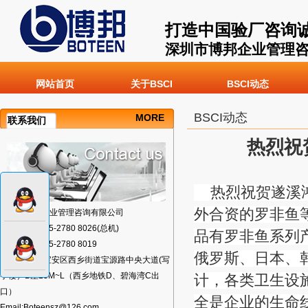
打造中国验厂咨询
深圳市博邦企业管理
网站首页
关于BSCI
BSCI动态
BSCI动态
MORE
联系我们
热烈祝贺
热烈祝贺遂溪鸿*
外合资的罗非鱼
深圳市博邦企业管理咨询有限公司
TEL:+86-0755-2780 8026(总机)
品有罗非鱼系列
FAX:+86-0755-2780 8019
俄罗斯、日本、
地址:深圳市宝安区西乡街道宝源路中央大道(写
字楼）B座13M~L（西乡地铁D、碧海湾C出
计，各类卫生设
口）
全是企业的生命线
Email:Boteensz@126.com